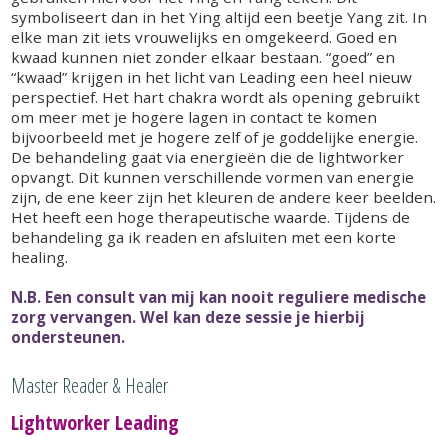
Breuss Massage
Cupping Gezicht en therapie
symboliseert dan in het Ying altijd een beetje Yang zit. In
elke man zit iets vrouwelijks en omgekeerd. Goed en
Inner Cycles Massage
Cupping Lichaam therapie
kwaad kunnen niet zonder elkaar bestaan. “goed” en
“kwaad” krijgen in het licht van Leading een heel nieuw
perspectief. Het hart chakra wordt als opening gebruikt
Bach Bloesemremedie
om meer met je hogere lagen in contact te komen
bijvoorbeeld met je hogere zelf of je goddelijke energie.
Celzouten
De behandeling gaat via energieën die de lightworker
opvangt. Dit kunnen verschillende vormen van energie
Oorkaarsen
zijn, de ene keer zijn het kleuren de andere keer beelden.
Het heeft een hoge therapeutische waarde. Tijdens de
Prijzen
behandeling ga ik readen en afsluiten met een korte
healing.
Over InnerZijn
N.B. Een consult van mij kan nooit reguliere medische
Liliana
Contact is alleen nog mogelijk via de mail. De praktijk
zorg vervangen. Wel kan deze sessie je hierbij
is gestopt!
ondersteunen.
Visie en inzicht
Master Reader & Healer
Genoten opleidingen
Lightworker Leading
Testimonials