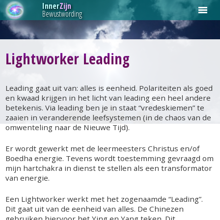
Inner
Zijn
Bewustwording
Main
menu
PRAKTIJK INNERZIJN IS PER 1 AUGUSTUS IN VERBAND MET
VERTREK NAAR HET BUITENLAND VOORLOPIG GESTOPT. IN
Lightworker Leading
DE TOEKOMST ZAL DE PRAKTIJK OP EEN ANDERE MANIER
GAAN WERKEN. BEDANKT VOOR UW VERTROUWEN AL DIE
JAREN. WARME GROET, LILIANA.
Leading gaat uit van: alles is eenheid. Polariteiten als goed
en kwaad krijgen in het licht van leading een heel andere
Massages
betekenis. Via leading ben je in staat “vredeskiemen” te
zaaien in veranderende leefsystemen (in de chaos van de
Ayurvedische massage
Behandelingen
omwenteling naar de Nieuwe Tijd).
Ayuverda voetmassage
Master Reader & Healer
Er wordt gewerkt met de leermeesters Christus en/of
Boedha energie. Tevens wordt toestemming gevraagd om
Metamorfose massage
Lightworker Leading
mijn hartchakra in dienst te stellen als een transformator
van energie.
Zwangerschapsmassage
Kansa Wand
Een Lightworker werkt met het zogenaamde “Leading”.
Indiase hoofdmassage
Dorn Therapie
Dit gaat uit van de eenheid van alles. De Chinezen
gebruiken hiervoor het Ying en Yang teken. Dit