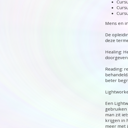
Oorkaarsen
Curs
Cursu
Cursu
Mens en in
De opleidi
deze terme
Healing: H
doorgeven)
Reading: r
behandeld.
beter begr
Lightwork
Een Lightw
gebruiken h
man zit ie
krijgen in
meer met j