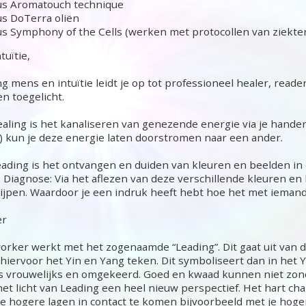
us Aromatouch technique
s DoTerra oliën
s Symphony of the Cells (werken met protocollen van ziekte
tuïtie,
ng mens en intuïtie leidt je op tot professioneel healer, read
n toegelicht.
ealing is het kanaliseren van genezende energie via je hande
 kun je deze energie laten doorstromen naar een ander.
eading is het ontvangen en duiden van kleuren en beelden in 
 Diagnose: Via het aflezen van deze verschillende kleuren en
ijpen. Waardoor je een indruk heeft hebt hoe het met iemand 
er
orker werkt met het zogenaamde “Leading”. Dit gaat uit van d
iervoor het Yin en Yang teken. Dit symboliseert dan in het Yin
ts vrouwelijks en omgekeerd. Goed en kwaad kunnen niet zond
 het licht van Leading een heel nieuw perspectief. Het hart c
e hogere lagen in contact te komen bijvoorbeeld met je hogere