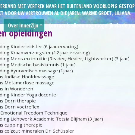
N VERBAND MET VERTREK NAAR HET BUITENLAND VOORLOPIG GESTOP
T VOOR UW VERTROUWEN AL DIE JAREN. WARME GROET, LILIANA.
Over InnerZijn
Contact is alleen nog mogelijk via de mai
en opleidingen
Liliana
ding Kinderleidster (6 jaar ervaring)
Visie en inzicht
ding Kraamverzorgster (12 jaar ervaring)
ding Mens en intuïtie (Reader, Healer, Lightworker) (3 jaar)
Genoten opleidingen
ding Medische basiskennis (1 jaar)
ding Ayurvedisch massage (1jaar)
Testimonials
us Indiase Hoofdmassage
us Metamorfose massage
ie
Links
us in Wonderen
ding Kinder Yoga docente
AVG
s Dorn therapie
s Dorn voetreflex
 Emotional Freedom Technique
ding Lichtwerk Academie Tetsia Blijham (3 jaar)
s cupping therapie
s celzout mineralen Dr. Schüssler